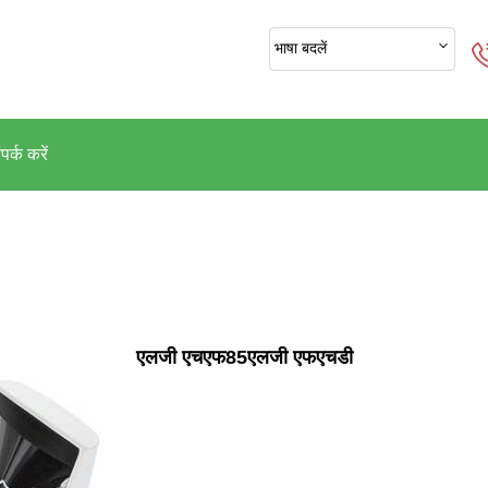
भाषा बदलें
पर्क करें
एलजी एचएफ85एलजी एफएचडी