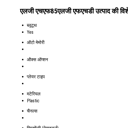
एलजी एचएफ85एलजी एफएचडी उत्पाद की विशे
ब्लूटूथ
Yes
ऑटो मेमोरी
औक्स ऑप्शन
प्लेयर टाइप
मटेरियल
Plastic
चैनल्स