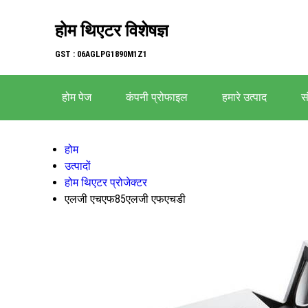
होम थिएटर विशेषज्ञ
GST : 06AGLPG1890M1Z1
होम पेज
कंपनी प्रोफाइल
हमारे उत्पाद
सं
होम
उत्पादों
होम थिएटर प्रोजेक्टर
एलजी एचएफ85एलजी एफएचडी