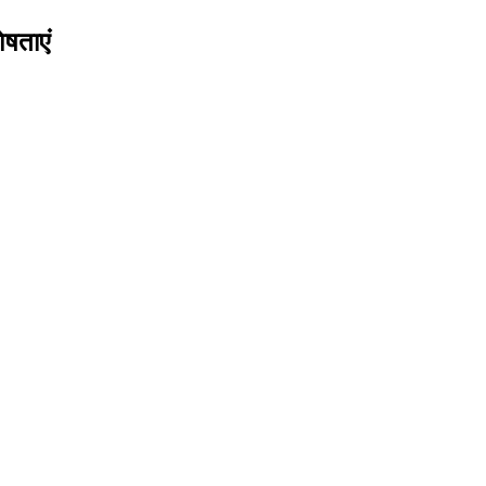
षताएं